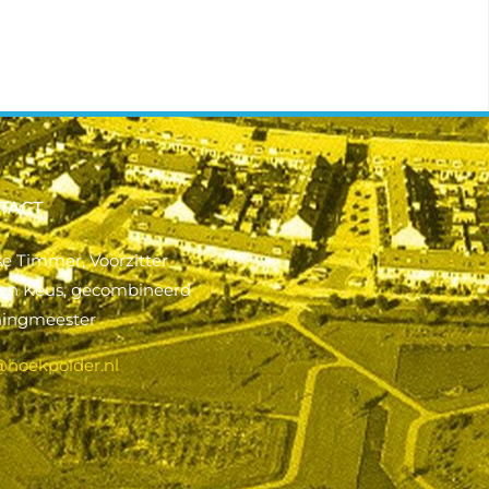
TACT
se Timmer, Voorzitter
ien Keus, gecombineerd
ningmeester
@hoekpolder.nl