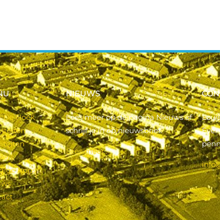
NU
NIEUWS
CON
r De Hoek
Lees meer op de pagina Nieuws of
Loui
viteiten
schrijf je in op nieuwsbrief.
Evel
liteiten
pen
Lees meer..
iers
info
dige Apps
uws
tact