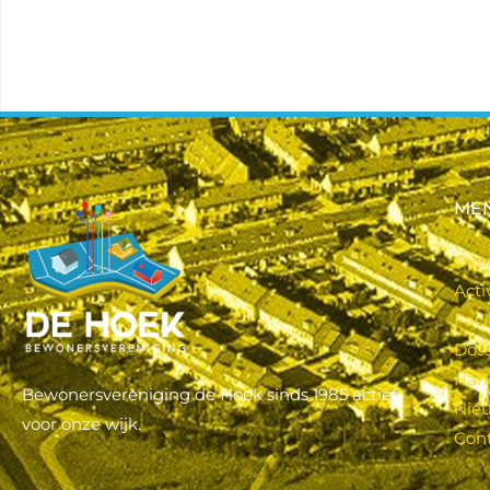
ME
Ove
Acti
Faci
Doss
Han
Bewonersvereniging de Hoek sinds 1985 actief
Nie
voor onze wijk.
Con