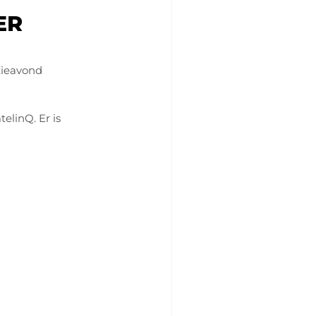
ER
tieavond
elinQ. Er is