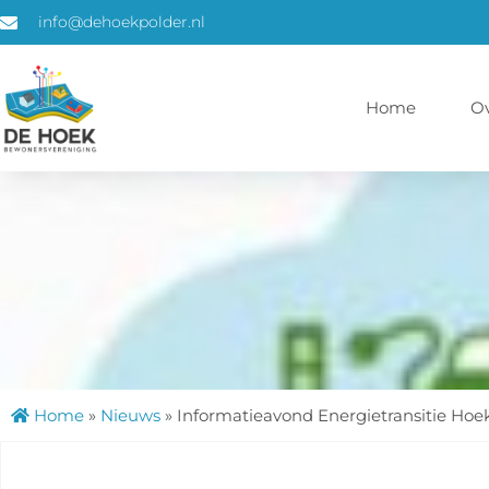
info@dehoekpolder.nl
Home
O
Home
»
Nieuws
»
Informatieavond Energietransitie Hoe