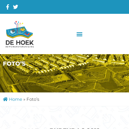
FOTO’S
Home
»
Foto’s