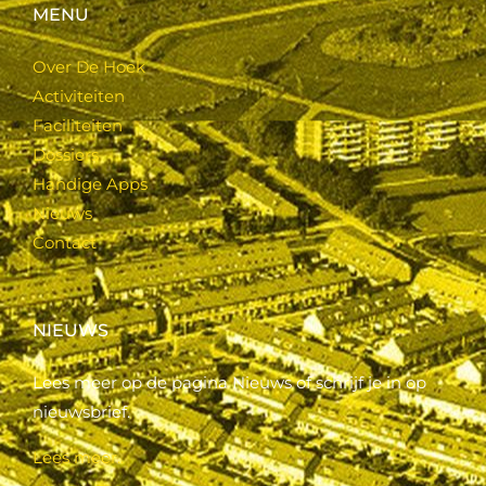
MENU
Over De Hoek
Activiteiten
Faciliteiten
Dossiers
Handige Apps
Nieuws
Contact
NIEUWS
Lees meer op de pagina Nieuws of schrijf je in op
nieuwsbrief.
Lees meer..