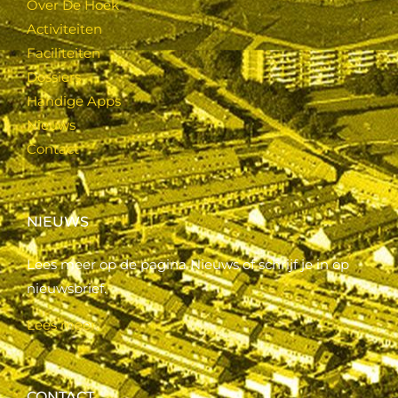
Over De Hoek
Activiteiten
Faciliteiten
Dossiers
Handige Apps
Nieuws
Contact
NIEUWS
Lees meer op de pagina Nieuws of schrijf je in op
nieuwsbrief.
Lees meer..
CONTACT