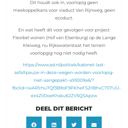
Dit houdt ook in, voorlopig geen
meekoppelkans voor viaduct Van Rijnweg, geen
ecoduct.
En wat heeft dit voor gevolgen voor project
Flexibel wonen (Hof van Elsenburg) op de Lange
Kleiweg, nu Rijkswaterstaat het terrein
voorlopgig nog niet nodig heeft.
https://www.ad.nl/politiek/kabinet-last-
asfaltpauze-in-deze-wegen-worden-voorlopig-
niet-aangepakt~a93009a6/?
fbclid=IwAR1rhu7Qf3B9oF9PKheFS2IlBhvC707UU-
ex4ZilDoeKhsku62ZV5QSApzw
DEEL DIT BERICHT