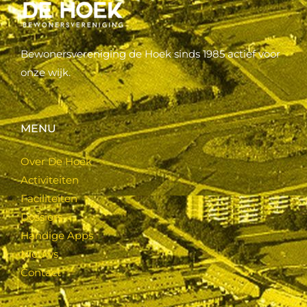
Bewonersvereniging de Hoek sinds 1985 actief voor
onze wijk.
MENU
Over De Hoek
Activiteiten
Faciliteiten
Dossiers
Handige Apps
Nieuws
Contact