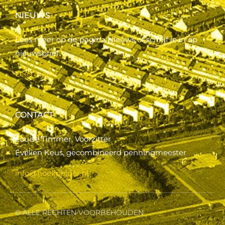
NIEUWS
Lees meer op de pagina Nieuws of schrijf je in op
nieuwsbrief.
Lees meer..
CONTACT
Louise Timmer, Voorzitter
Evelien Keus, gecombineerd penningmeester
info@hoekpolder.nl
© ALLE RECHTEN VOORBEHOUDEN