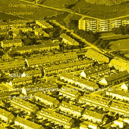
Over De Hoek
Activiteiten
Faciliteiten
Dossiers
Handige Apps
Nieuws
Contact
NIEUWS
Lees meer op de pagina Nieuws of schrijf je in op
nieuwsbrief.
Lees meer..