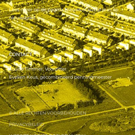
Lees meer op de pagina Nieuws of schrijf je in op
nieuwsbrief.
Lees meer..
CONTACT
Louise Timmer, Voorzitter
Evelien Keus, gecombineerd penningmeester
info@hoekpolder.nl
© ALLE RECHTEN VOORBEHOUDEN
PRIVACYBELEID