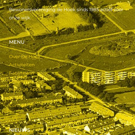
Bewonersvereniging de Hoek sinds 1985 actief voor
onze wijk.
MENU
Over De Hoek
Activiteiten
Faciliteiten
Dossiers
Handige Apps
Nieuws
Contact
NIEUWS