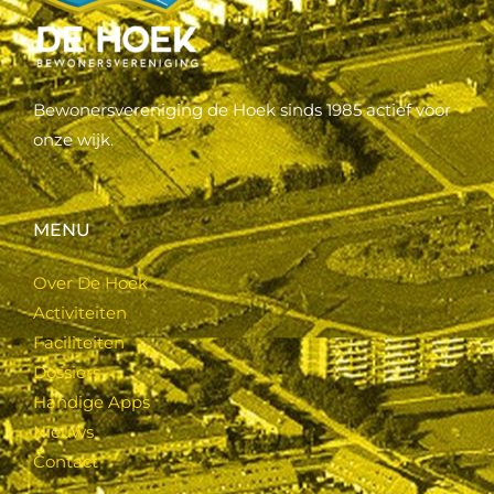
Bewonersvereniging de Hoek sinds 1985 actief voor
onze wijk.
MENU
Over De Hoek
Activiteiten
Faciliteiten
Dossiers
Handige Apps
Nieuws
Contact