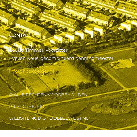
Lees meer..
CONTACT
Louise Timmer, Voorzitter
Evelien Keus, gecombineerd penningmeester
info@hoekpolder.nl
© ALLE RECHTEN VOORBEHOUDEN
PRIVACYBELEID
WEBSITE NODIG? DOELBEWUST.NL