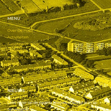
MENU
Over De Hoek
Activiteiten
Faciliteiten
Dossiers
Handige Apps
Nieuws
Contact
NIEUWS
Lees meer op de pagina Nieuws of schrijf je in op
nieuwsbrief.