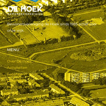
Bewonersvereniging de Hoek sinds 1985 actief voor
onze wijk.
MENU
Over De Hoek
Activiteiten
Faciliteiten
Dossiers
Handige Apps
Nieuws
Contact