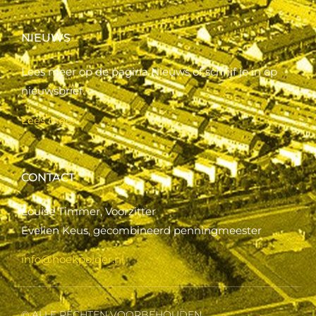
NIEUWS
Lees meer op de pagina Nieuws of schrijf je in op
nieuwsbrief.
Lees meer..
CONTACT
Louise Timmer, Voorzitter
Evelien Keus, gecombineerd penningmeester
info@hoekpolder.nl
© ALLE RECHTEN VOORBEHOUDEN