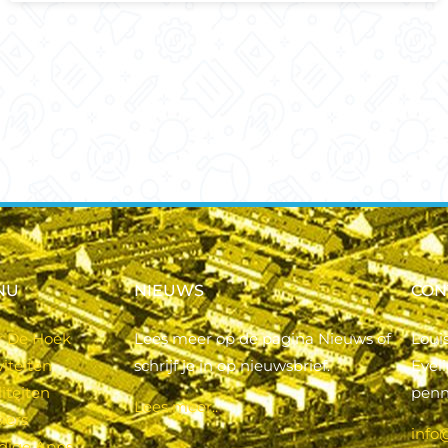
NU
NIEUWS
CON
r De Hoek
Lees meer op de pagina Nieuws of
Loui
viteiten
schrijf je in op nieuwsbrief.
Evel
liteiten
pen
Lees meer..
iers
info
dige Apps