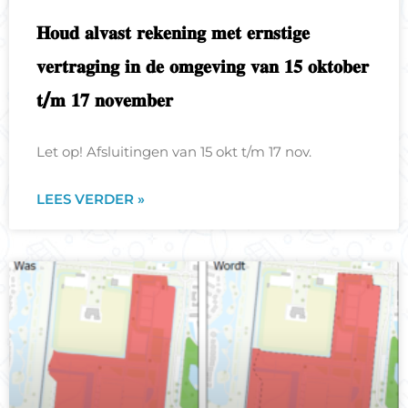
𝐇𝐨𝐮𝐝 𝐚𝐥𝐯𝐚𝐬𝐭 𝐫𝐞𝐤𝐞𝐧𝐢𝐧𝐠 𝐦𝐞𝐭 𝐞𝐫𝐧𝐬𝐭𝐢𝐠𝐞
𝐯𝐞𝐫𝐭𝐫𝐚𝐠𝐢𝐧𝐠 𝐢𝐧 𝐝𝐞 𝐨𝐦𝐠𝐞𝐯𝐢𝐧𝐠 𝐯𝐚𝐧 𝟏𝟓 𝐨𝐤𝐭𝐨𝐛𝐞𝐫
𝐭/𝐦 𝟏𝟕 𝐧𝐨𝐯𝐞𝐦𝐛𝐞𝐫
Let op! Afsluitingen van 15 okt t/m 17 nov.
LEES VERDER »