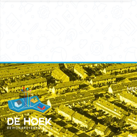
ME
Ove
Acti
Faci
Doss
Han