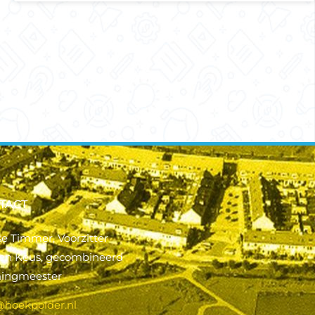
TACT
se Timmer, Voorzitter
ien Keus, gecombineerd
ningmeester
@hoekpolder.nl