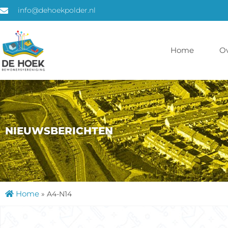
info@dehoekpolder.nl
Home
O
NIEUWSBERICHTEN
Home
»
A4-N14