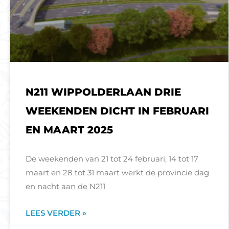
N211 WIPPOLDERLAAN DRIE
WEEKENDEN DICHT IN FEBRUARI
EN MAART 2025
De weekenden van 21 tot 24 februari, 14 tot 17
maart en 28 tot 31 maart werkt de provincie dag
en nacht aan de N211
LEES VERDER »