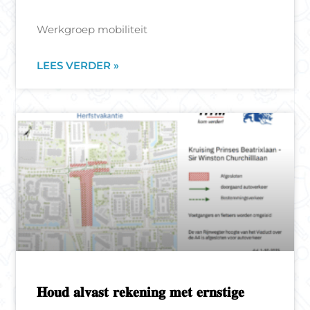
Werkgroep mobiliteit
LEES VERDER »
𝐇𝐨𝐮𝐝 𝐚𝐥𝐯𝐚𝐬𝐭 𝐫𝐞𝐤𝐞𝐧𝐢𝐧𝐠 𝐦𝐞𝐭 𝐞𝐫𝐧𝐬𝐭𝐢𝐠𝐞