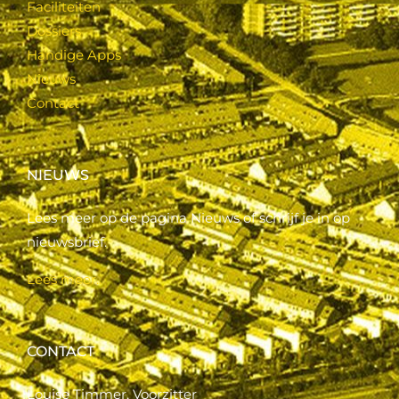
Faciliteiten
Dossiers
Handige Apps
Nieuws
Contact
NIEUWS
Lees meer op de pagina Nieuws of schrijf je in op
nieuwsbrief.
Lees meer..
CONTACT
Louise Timmer, Voorzitter