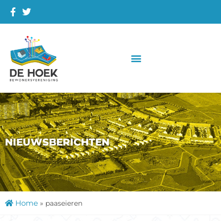
NIEUWSBERICHTEN
Home
»
paaseieren