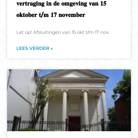
𝐯𝐞𝐫𝐭𝐫𝐚𝐠𝐢𝐧𝐠 𝐢𝐧 𝐝𝐞 𝐨𝐦𝐠𝐞𝐯𝐢𝐧𝐠 𝐯𝐚𝐧 𝟏𝟓
𝐨𝐤𝐭𝐨𝐛𝐞𝐫 𝐭/𝐦 𝟏𝟕 𝐧𝐨𝐯𝐞𝐦𝐛𝐞𝐫
Let op! Afsluitingen van 15 okt t/m 17 nov.
LEES VERDER »