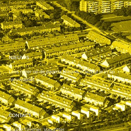
Faciliteiten
Dossiers
Handige Apps
Nieuws
Contact
NIEUWS
Lees meer op de pagina Nieuws of schrijf je in op
nieuwsbrief.
Lees meer..
CONTACT
Louise Timmer, Voorzitter