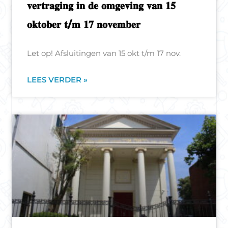
𝐯𝐞𝐫𝐭𝐫𝐚𝐠𝐢𝐧𝐠 𝐢𝐧 𝐝𝐞 𝐨𝐦𝐠𝐞𝐯𝐢𝐧𝐠 𝐯𝐚𝐧 𝟏𝟓
𝐨𝐤𝐭𝐨𝐛𝐞𝐫 𝐭/𝐦 𝟏𝟕 𝐧𝐨𝐯𝐞𝐦𝐛𝐞𝐫
Let op! Afsluitingen van 15 okt t/m 17 nov.
LEES VERDER »